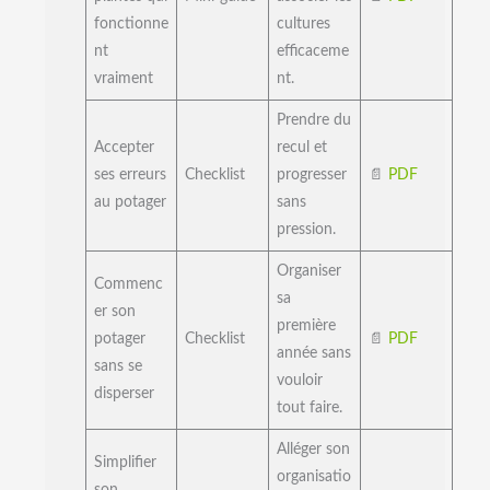
fonctionne
cultures
nt
efficaceme
vraiment
nt.
Prendre du
Accepter
recul et
ses erreurs
Checklist
progresser
📄
PDF
au potager
sans
pression.
Organiser
Commenc
sa
er son
première
potager
Checklist
📄
PDF
année sans
sans se
vouloir
disperser
tout faire.
Alléger son
Simplifier
organisatio