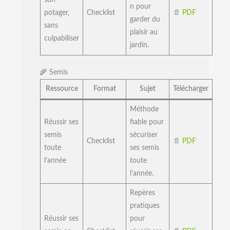
son
n pour
potager,
Checklist
📄
PDF
garder du
sans
plaisir au
culpabiliser
jardin.
🌾 Semis
Ressource
Format
Sujet
Télécharger
Méthode
Réussir ses
fiable pour
semis
sécuriser
Checklist
📄
PDF
toute
ses semis
l’année
toute
l’année.
Repères
pratiques
Réussir ses
pour