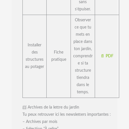
sans
s’épuiser.
Observer
ce que tu
mets en
place dans
Installer
ton jardin,
des
Fiche
comprendr
📄
PDF
structures
pratique
e si ta
au potager
structure
tiendra
dans le
temps.
📨 Archives de la lettre du jardin
Tu peux retrouver ici les newsletters importantes :
– Archives par mois
– Sélection “À relire”