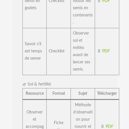
semis en
Checklist
réussir ses
📄
PDF
godets
semis en
contenants
.
Observer
sol et
Savoir s’il
météo
est temps
Checklist
📄
PDF
avant de
de semer
lancer ses
semis.
🌿 Sol & fertilité
Ressource
Format
Sujet
Télécharger
Méthode
Observer
d’observati
et
on pour
Fiche
accompag
nourrir et
📄
PDF