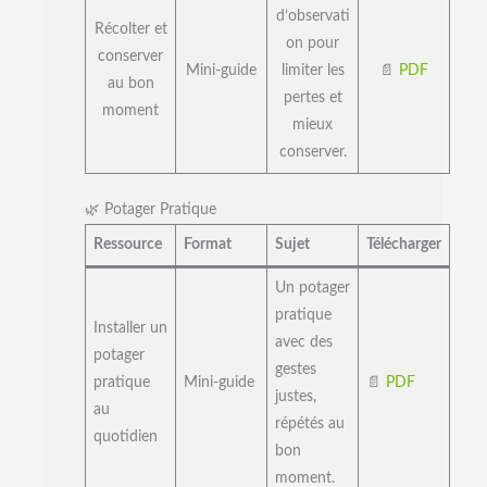
d’observati
Récolter et
on pour
conserver
Mini-guide
limiter les
📄
PDF
au bon
pertes et
moment
mieux
conserver.
🌿 Potager Pratique
Ressource
Format
Sujet
Télécharger
Un potager
pratique
Installer un
avec des
potager
gestes
pratique
Mini-guide
📄
PDF
justes,
au
répétés au
quotidien
bon
moment.