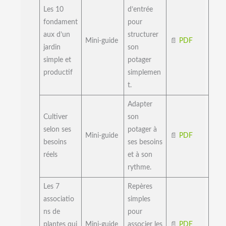
Les 10
d’entrée
fondament
pour
aux d’un
structurer
Mini-guide
📄
PDF
jardin
son
simple et
potager
productif
simplemen
t.
Adapter
Cultiver
son
selon ses
potager à
Mini-guide
📄
PDF
besoins
ses besoins
réels
et à son
rythme.
Les 7
Repères
associatio
simples
ns de
pour
plantes qui
Mini-guide
associer les
📄
PDF