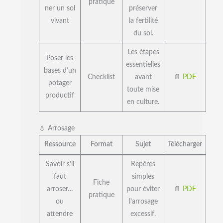
pratique
ner un sol
préserver
vivant
la fertilité
du sol.
Les étapes
Poser les
essentielles
bases d’un
Checklist
avant
📄
PDF
potager
toute mise
productif
en culture.
💧 Arrosage
Ressource
Format
Sujet
Télécharger
Savoir s’il
Repères
faut
simples
Fiche
arroser…
pour éviter
📄
PDF
pratique
ou
l’arrosage
attendre
excessif.