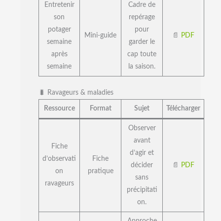
Entretenir
Cadre de
son
repérage
potager
pour
Mini-guide
📄
PDF
semaine
garder le
après
cap toute
semaine
la saison.
🐛 Ravageurs & maladies
Ressource
Format
Sujet
Télécharger
Observer
avant
Fiche
d’agir et
d’observati
Fiche
décider
📄
PDF
on
pratique
sans
ravageurs
précipitati
on.