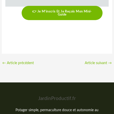
👉 Je M’inscris Et Je Reçois Mon Mini-
Guide
←
Article précédent
Article suivant
→
JardinProductif.fr
Potager simple, permaculture douce et autonomie au